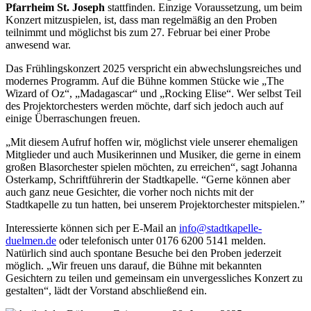
Pfarrheim St. Joseph
stattfinden. Einzige Voraussetzung, um beim
Konzert mitzuspielen, ist, dass man regelmäßig an den Proben
teilnimmt und möglichst bis zum 27. Februar bei einer Probe
anwesend war.
Das Frühlingskonzert 2025 verspricht ein abwechslungsreiches und
modernes Programm. Auf die Bühne kommen Stücke wie „The
Wizard of Oz“, „Madagascar“ und „Rocking Elise“. Wer selbst Teil
des Projektorchesters werden möchte, darf sich jedoch auch auf
einige Überraschungen freuen.
„Mit diesem Aufruf hoffen wir, möglichst viele unserer ehemaligen
Mitglieder und auch Musikerinnen und Musiker, die gerne in einem
großen Blasorchester spielen möchten, zu erreichen“, sagt Johanna
Osterkamp, Schriftführerin der Stadtkapelle. “Gerne können aber
auch ganz neue Gesichter, die vorher noch nichts mit der
Stadtkapelle zu tun hatten, bei unserem Projektorchester mitspielen.”
Interessierte können sich per E-Mail an
info@stadtkapelle-
duelmen.de
oder telefonisch unter 0176 6200 5141 melden.
Natürlich sind auch spontane Besuche bei den Proben jederzeit
möglich. „Wir freuen uns darauf, die Bühne mit bekannten
Gesichtern zu teilen und gemeinsam ein unvergessliches Konzert zu
gestalten“, lädt der Vorstand abschließend ein.