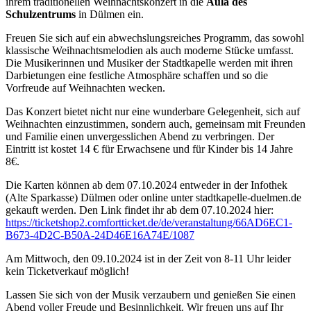
ihrem traditionellen Weihnachtskonzert in die
Aula des
Schulzentrums
in Dülmen ein.
Freuen Sie sich auf ein abwechslungsreiches Programm, das sowohl
klassische Weihnachtsmelodien als auch moderne Stücke umfasst.
Die Musikerinnen und Musiker der Stadtkapelle werden mit ihren
Darbietungen eine festliche Atmosphäre schaffen und so die
Vorfreude auf Weihnachten wecken.
Das Konzert bietet nicht nur eine wunderbare Gelegenheit, sich auf
Weihnachten einzustimmen, sondern auch, gemeinsam mit Freunden
und Familie einen unvergesslichen Abend zu verbringen. Der
Eintritt ist kostet 14 € für Erwachsene und für Kinder bis 14 Jahre
8€.
Die Karten können ab dem 07.10.2024 entweder in der Infothek
(Alte Sparkasse) Dülmen oder online unter stadtkapelle-duelmen.de
gekauft werden. Den Link findet ihr ab dem 07.10.2024 hier:
https://ticketshop2.comfortticket.de/de/veranstaltung/66AD6EC1-
B673-4D2C-B50A-24D46E16A74E/1087
Am Mittwoch, den 09.10.2024 ist in der Zeit von 8-11 Uhr leider
kein Ticketverkauf möglich!
Lassen Sie sich von der Musik verzaubern und genießen Sie einen
Abend voller Freude und Besinnlichkeit. Wir freuen uns auf Ihr